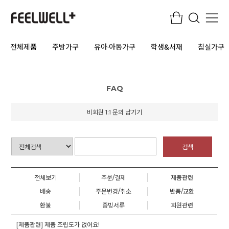
전체제품
주방가구
유아·아동가구
학생&서재
침실가구
FAQ
비회원 1:1 문의 남기기
검색
전체보기
주문/결제
제품관련
배송
주문변경/취소
반품/교환
환불
증빙서류
회원관련
[제품관련] 제품 조립도가 없어요!