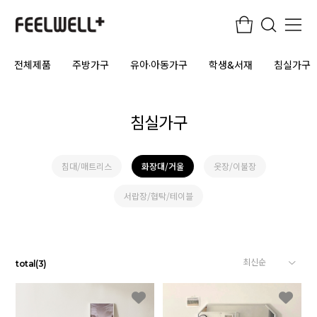
전체제품
주방가구
유아·아동가구
학생&서재
침실가구
침실가구
침대/매트리스
화장대/거울
옷장/이불장
서랍장/협탁/테이블
total
(
3
)