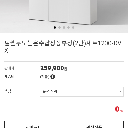
필웰무노높은수납장상부장(2단)세트1200-DV
X
259,900
판매가
원
배송비
(착불)
색상
0
원
장바구니
관심상품