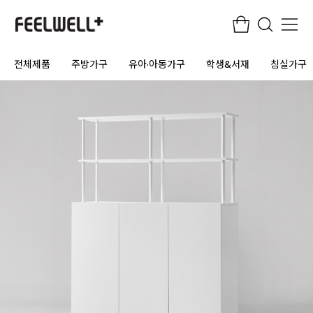
전체제품
주방가구
유아·아동가구
학생&서재
침실가구