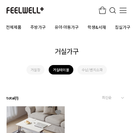
전체제품
주방가구
유아·아동가구
학생&서재
침실가구
거실가구
거실장
거실테이블
수납/벤치소파
total
(
1
)