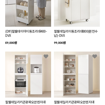
(DIY)필웰데이아이동조리대400-
필웰데일리이동조리대800(완전수
DVX
납)-DVX
원
원
69,000
99,000
필웰데일리키큰광파오븐렌지대
필웰데일리키큰광파오븐렌지대