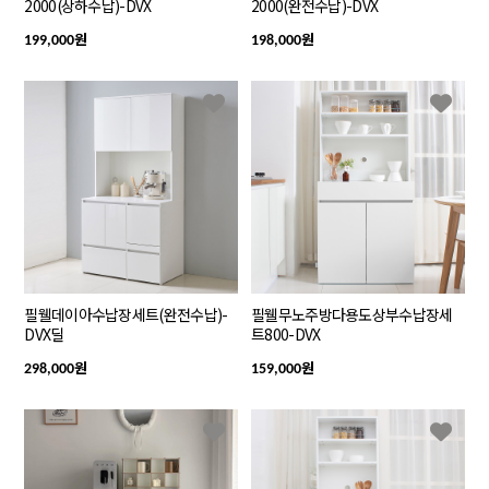
2000(상하수납)-DVX
2000(완전수납)-DVX
원
원
199,000
198,000
필웰데이아수납장세트(완전수납)-
필웰무노주방다용도상부수납장세
DVX딜
트800-DVX
원
원
298,000
159,000