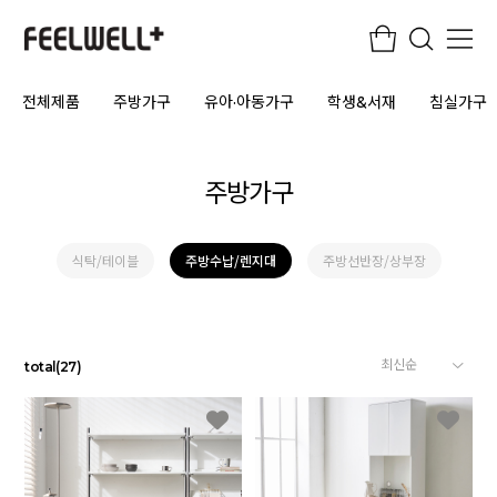
전체제품
주방가구
유아·아동가구
학생&서재
침실가구
주방가구
식탁/테이블
주방수납/렌지대
주방선반장/상부장
total
(
27
)