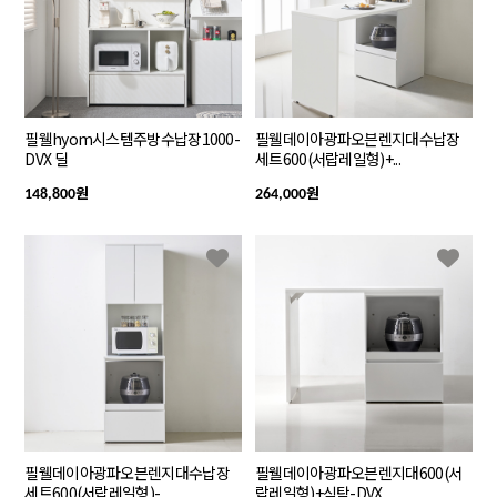
필웰hyom시스템주방수납장1000-
필웰데이아광파오븐렌지대수납장
DVX 딜
세트600(서랍레일형)+...
원
원
148,800
264,000
필웰데이아광파오븐렌지대수납장
필웰데이아광파오븐렌지대600(서
세트600(서랍레일형)-...
랍레일형)+식탁-DVX