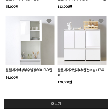
원
원
98,000
113,000
필웰데이아상부수납장600-DVX딜
필웰데이아렌지대(완전수납)-DVX
딜
원
84,000
원
178,000
더보기