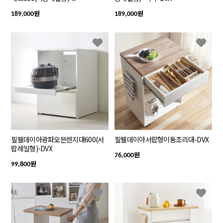
원
원
189,000
189,000
필웰데이아광파오븐렌지대600(서
필웰데이아서랍형이동조리대-DVX
랍레일형)-DVX
원
76,000
원
99,800