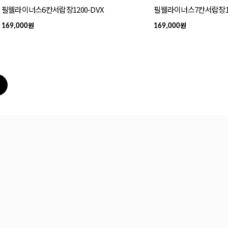
필웰라이너스6칸서랍장1200-DVX
필웰라이너스7칸서랍장10
원
원
169,000
169,000