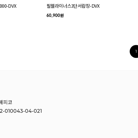
00-DVX
필웰라이너스3단서랍장-DVX
원
60,900
1
O
)해피코
-010043-04-021