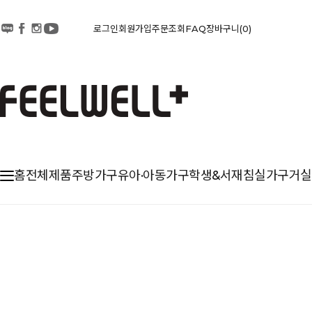
로그인
회원가입
주문조회
FAQ
장바구니
0
홈
전체제품
주방가구
유아·아동가구
학생&서재
침실가구
거실