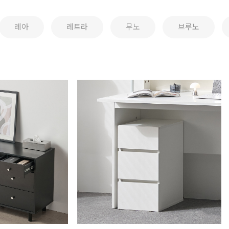
레아
레트라
무노
브루노