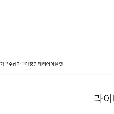
가구
수납가구
매장인테리어
아울렛
라이