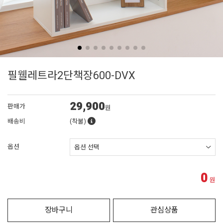
필웰레트라2단책장600-DVX
29,900
판매가
원
배송비
(착불)
옵션
0
원
장바구니
관심상품