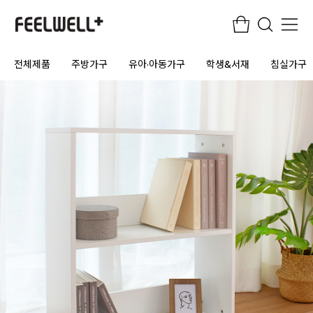
전체제품
주방가구
유아·아동가구
학생&서재
침실가구