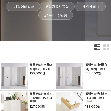
#매장인테리어
#직원용사물함
#개인캐비닛
#가성비수납장
필웰무노락커룸(2
필웰무노락커룸(1
줄)(볼키)-DVX
줄)(볼키)-DVX
199,000원
109,000원
필웰무노인포데스
필웰무노안내데스
크1200-DVX 딜
크1400-DVX
127,000원
189,000원