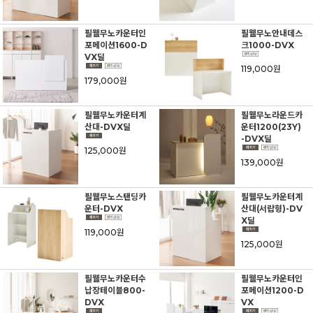
필웰무노카운터인
필웰무노안내데스
포메이션1600-D
크1000-DVX
VX딜
119,000원
179,000원
필웰무노카운터계
필웰무노라운드카
산대-DVX딜
운터1200(23Y)
-DVX딜
125,000원
139,000원
필웰무노스탠딩카
필웰무노카운터계
운터-DVX
산대(서랍형)-DV
X딜
119,000원
125,000원
필웰무노카운터수
필웰무노카운터인
납장테이블800-
포메이션1200-D
DVX
VX