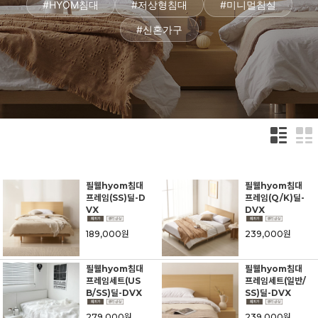
#HYOM침대
#저상형침대
#미니멀침실
#신혼가구
필웰hyom침대
필웰hyom침대
프레임(SS)딜-D
프레임(Q/K)딜-
VX
DVX
189,000원
239,000원
필웰hyom침대
필웰hyom침대
프레임세트(US
프레임세트(일반/
B/SS)딜-DVX
SS)딜-DVX
279,000원
239,000원