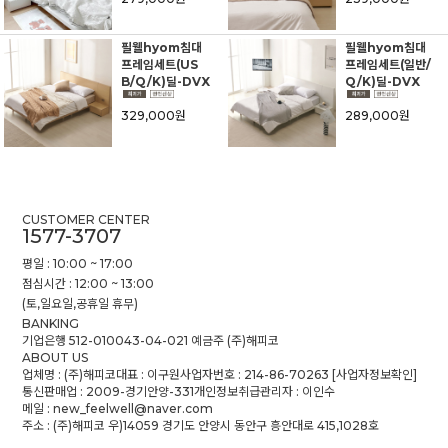
필웰hyom침대
필웰hyom침대
프레임세트(US
프레임세트(일반/
B/Q/K)딜-DVX
Q/K)딜-DVX
329,000원
289,000원
CUSTOMER CENTER
1577-3707
평일 : 10:00 ~ 17:00
점심시간 : 12:00 ~ 13:00
(토,일요일,공휴일 휴무)
BANKING
기업은행 512-010043-04-021 예금주 (주)해피코
ABOUT US
업체명 : (주)해피코
대표 : 이구원
사업자번호 : 214-86-70263
[사업자정보확인]
통신판매업 : 2009-경기안양-331
개인정보취급관리자 : 이인수
메일 : new_feelwell@naver.com
주소 : (주)해피코 우)14059 경기도 안양시 동안구 흥안대로 415,1028호