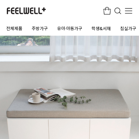
전체제품
주방가구
유아·아동가구
학생&서재
침실가구