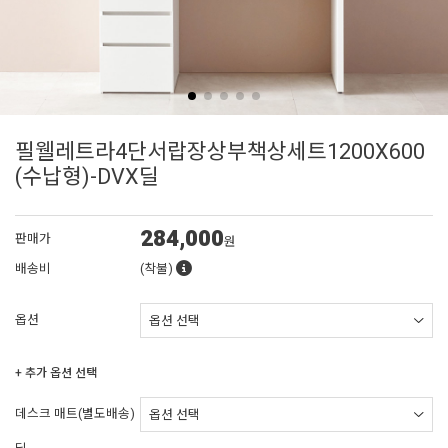
필웰레트라4단서랍장상부책상세트1200X600
(수납형)-DVX딜
284,000
판매가
원
배송비
(착불)
옵션
+ 추가 옵션 선택
데스크 매트(별도배송)