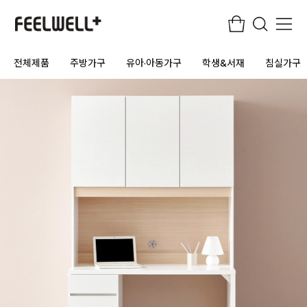
전체제품
주방가구
유아·아동가구
학생&서재
침실가구