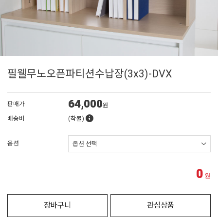
필웰무노오픈파티션수납장(3x3)-DVX
64,000
판매가
원
배송비
(착불)
옵션
0
원
장바구니
관심상품