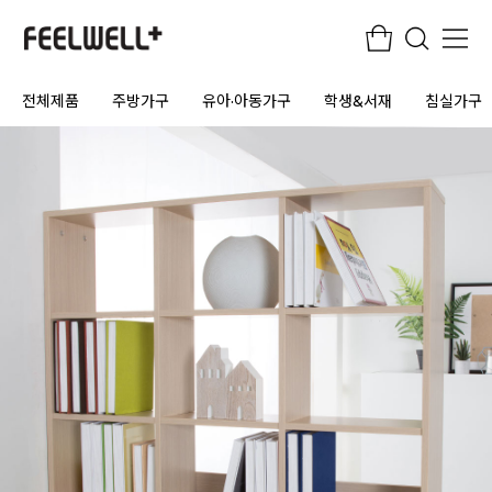
전체제품
주방가구
유아·아동가구
학생&서재
침실가구