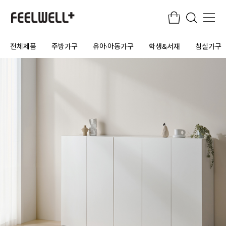
전체제품
주방가구
유아·아동가구
학생&서재
침실가구