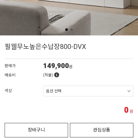
필웰무노높은수납장800-DVX
149,900
판매가
원
배송비
(착불)
색상
0
원
장바구니
관심상품