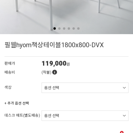
필웰hyom책상테이블1800x800-DVX
119,000
판매가
원
배송비
(착불)
색상
+ 추가 옵션 선택
데스크 매트(별도배송)