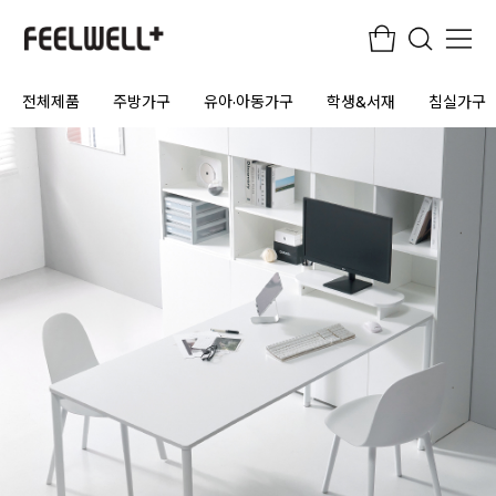
전체제품
주방가구
유아·아동가구
학생&서재
침실가구