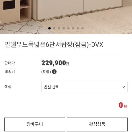
필웰무노폭넓은6단서랍장(잠금)-DVX
229,900
판매가
원
배송비
(착불)
색상
0
원
장바구니
관심상품