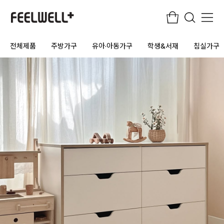
전체제품
주방가구
유아·아동가구
학생&서재
침실가구