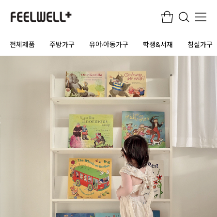
전체제품
주방가구
유아·아동가구
학생&서재
침실가구