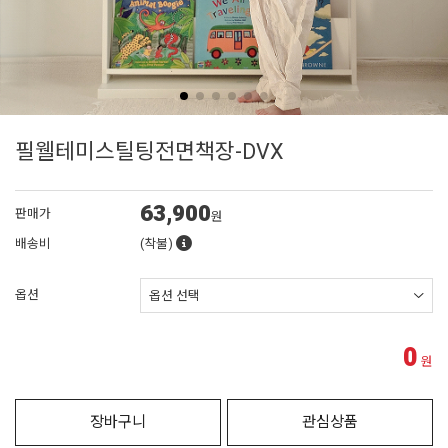
필웰테미스틸팅전면책장-DVX
63,900
판매가
원
배송비
(착불)
옵션
0
원
장바구니
관심상품