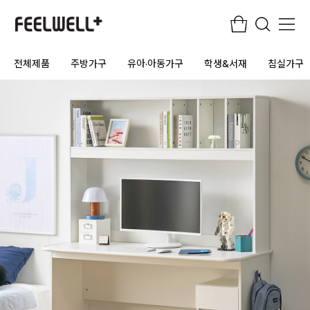
전체제품
주방가구
유아·아동가구
학생&서재
침실가구