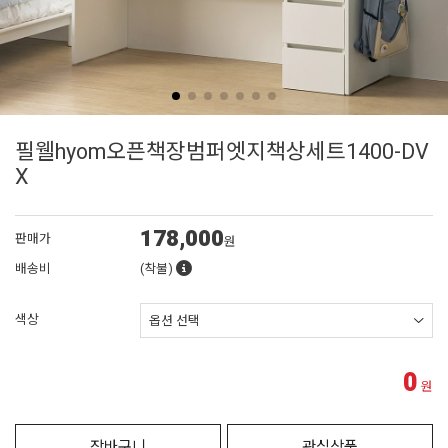
필웰hyom오픈책장범퍼엣지책상세트1400-DV
X
178,000
판매가
원
배송비
(착불)
색상
0
원
장바구니
관심상품