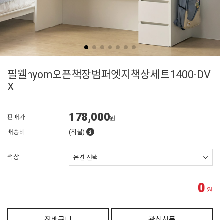
필웰hyom오픈책장범퍼엣지책상세트1400-DV
X
178,000
판매가
원
배송비
(착불)
색상
0
원
장바구니
관심상품