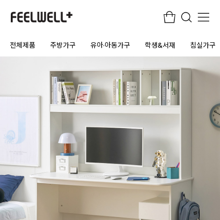
전체제품
주방가구
유아·아동가구
학생&서재
침실가구