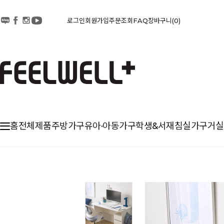
로그인
회원가입
주문조회
FAQ
장바구니
0
홈
전체제품
주방가구
유아·아동가구
학생&서재
침실가구
거실