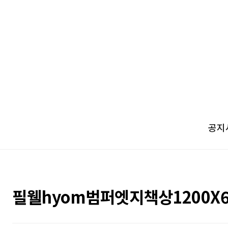
공지
필웰hyom범퍼엣지책상1200X6