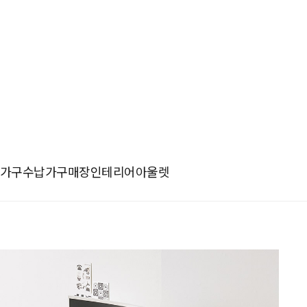
가구
수납가구
매장인테리어
아울렛