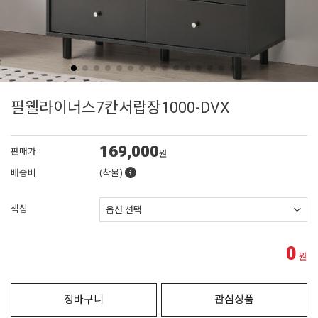
필웰라이너스7칸서랍장1000-DVX
169,000
판매가
원
배송비
(착불)
색상
0
원
장바구니
관심상품