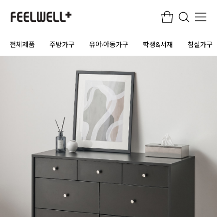
전체제품
주방가구
유아·아동가구
학생&서재
침실가구