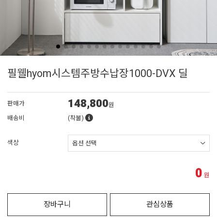
필웰hyom시스템주방수납장1000-DVX 딜
148,800
판매가
원
배송비
(착불)
색상
0
원
장바구니
관심상품