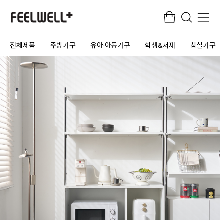
전체제품
주방가구
유아·아동가구
학생&서재
침실가구