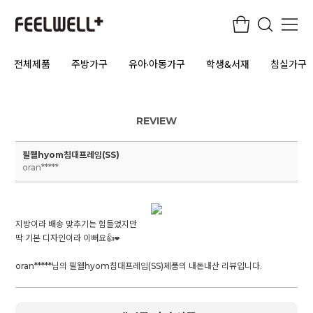
전체제품
주방가구
유아·아동가구
학생&서재
침실가구
REVIEW
필웰hyom침대프레임(SS)
oran*****
지방이라 배송 맞추기는 힘들었지만
딱 기본 디자인이라 이뻐요👍❤️
oran*****님의 필웰hyom침대프레임(SS)제품의 내돈내산 리뷰입니다.