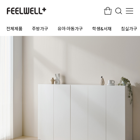
전체제품
주방가구
유아·아동가구
학생&서재
침실가구