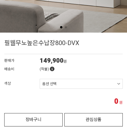
필웰무노높은수납장800-DVX
149,900
판매가
원
배송비
(착불)
색상
0
원
장바구니
관심상품