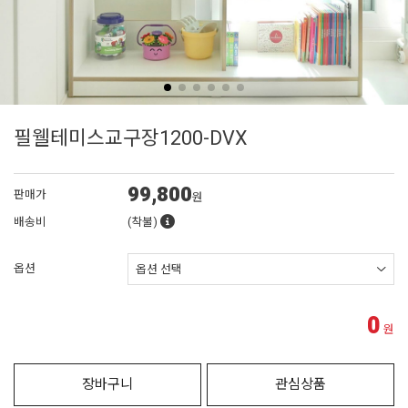
필웰테미스교구장1200-DVX
99,800
판매가
원
배송비
(착불)
옵션
0
원
장바구니
관심상품