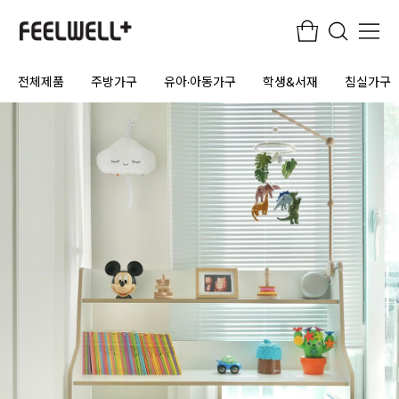
전체제품
주방가구
유아·아동가구
학생&서재
침실가구